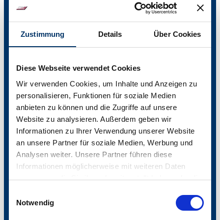
Zustimmung
Details
Über Cookies
Diese Webseite verwendet Cookies
"Breit streuen in internationale Qualitätsaktien". Unter diesem
Wir verwenden Cookies, um Inhalte und Anzeigen zu
Motto investieren wir im IAC bereits erfolgreich seit 1998. Doch
personalisieren, Funktionen für soziale Medien
was genau verbirgt sich hinter dieser Strategie? Welche Aktien
aus welchen Ländern finden Platz in unserem IAC-Club-Fonds?
anbieten zu können und die Zugriffe auf unsere
Und warum ausgerechnet diese? Antworten auf diese Fragen
Website zu analysieren. Außerdem geben wir
erhalten Sie von unserem IAC-Fondsmanager Martin Paulsen
Informationen zu Ihrer Verwendung unserer Website
hier im Video.
zum Video...
an unsere Partner für soziale Medien, Werbung und
Analysen weiter. Unsere Partner führen diese
Informationen möglicherweise mit weiteren Daten
zusammen, die Sie ihnen bereitgestellt haben oder die
sie im Rahmen Ihrer Nutzung der Dienste gesammelt
Einwilligungsauswahl
Jörg Wiechmann
haben.
Notwendig
Videos
können
nur mit Ihrer Zustimmung
der Cookies