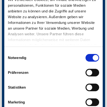
PLZ / Wohnort
personalisieren, Funktionen für soziale Medien
anbieten zu können und die Zugriffe auf unsere
Website zu analysieren. Außerdem geben wir
Telefon
Informationen zu Ihrer Verwendung unserer Website
an unsere Partner für soziale Medien, Werbung und
Analysen weiter. Unsere Partner führen diese
Ich bestelle zusätzlich kostenlos das Warren
Informationen möglicherweise mit weiteren Daten
Buffett Buch mit!
zusammen, die Sie ihnen bereitgestellt haben oder die
sie im Rahmen Ihrer Nutzung der Dienste gesammelt
Einwilligungsauswahl
haben.
Notwendig
Videos
können
nur mit Ihrer Zustimmung
der Cookies
Mit Ihrer Anmeldung akzeptieren Sie unsere
abgespielt werden.
Präferenzen
Datenschutzerklärung
und erklären sich mit dieser
sowie der darin erläuterten Datenerhebung, -
speicherung und –verarbeitung Ihrer
Statistiken
personenbezogene Daten einverstanden.
Marketing