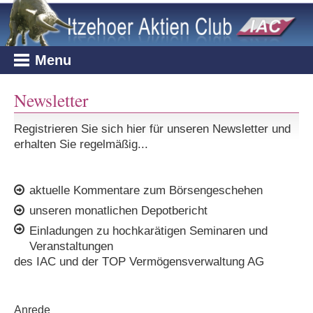
IAC-Aktuell
IAC-Team
Club-Fonds
Newsletter
Termine
TOP-Investors Global
Kommentar
Auszeichnungen
TOP-Fonds
Onlinezugang
Seminare
TOP Defensiv Plus
Newsletter
Firmen-News
Presse
IAC-Privatdepot
Depotcheck
Konferenzen
Registrieren Sie sich hier für unseren Newsletter und
erhalten Sie regelmäßig...
Karriere
Tagesgeld
Übertrags-Pämie
Kreuzfahrt
aktuelle Kommentare zum Börsengeschehen
Impressum
Gemeinschaftsdepot
Kundenempfehlung
Börsenblick
unseren monatlichen Depotbericht
Einladungen zu hochkarätigen Seminaren und
Datenschutz
Broschüren
Veranstaltungen
des IAC und der TOP Vermögensverwaltung AG
Formulare
Anrede