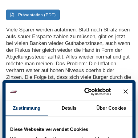
Präsentation (PDF)
Viele Sparer werden aufatmen: Statt noch Strafzinsen
aufs sauer Ersparte zahlen zu müssen, gibt es jetzt
bei vielen Banken wieder Guthabenzinsen, auch wenn
der Fiskus hier gleich wieder die Hand in Form der
Abgeltungssteuer aufhält. Alles wieder normal und gut
möchte man meinen. Das Problem: Die Inflation
verharrt weiter auf hohen Niveaus oberhalb der
Zinsen. Die Folge ist, dass sich viele Bürger durch die
Zinsen reicher wähnen, an der Supermarktkasse aber
feststellen müssen, dass sie sich mit dem Mehr an
Geld tatsächlich immer weniger leisten können. Die
negativen Realzinsen lassen grüßen. Man fühlt sich
Zustimmung
Details
Über Cookies
reicher, ist aber real ärmer. Muss die Europäische
Zentralbank daher die Zinsen noch weiter erhöhen, um
das Inflationsgespenst endgültig zu vertreiben?
Diese Webseite verwendet Cookies
Und droht mit höheren Zinsen gar eine Rezession oder