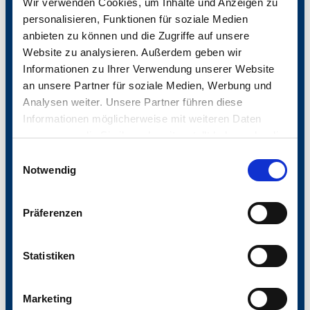
Wir verwenden Cookies, um Inhalte und Anzeigen zu
Pleitewelle von Unternehmen, die auch den
personalisieren, Funktionen für soziale Medien
Aktienmarkt in Mitleidenschaft ziehen könnte? In
anbieten zu können und die Zugriffe auf unsere
unserem Seminar zeigen wir Ihnen einen Lösungsweg,
Website zu analysieren. Außerdem geben wir
wie Sie der Nominalfalle bei den Zinsen entkommen
Informationen zu Ihrer Verwendung unserer Website
und wie Sie trotz hartnäckiger Inflation Ihr Vermögen
an unsere Partner für soziale Medien, Werbung und
nicht nur bewahren, sondern darüber hinaus sogar
Analysen weiter. Unsere Partner führen diese
noch vermehren können.
Informationen möglicherweise mit weiteren Daten
zusammen, die Sie ihnen bereitgestellt haben oder die
sie im Rahmen Ihrer Nutzung der Dienste gesammelt
Einwilligungsauswahl
haben.
Notwendig
Videos
können
nur mit Ihrer Zustimmung
der Cookies
weitere Seminare:
abgespielt werden.
Präferenzen
Statistiken
Marketing