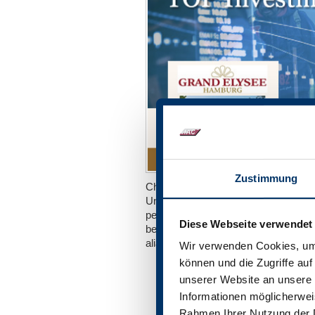
Zustimmung
China-Krise, fallender Ölpreis, ausuf
Uneinigkeit der EU in Sachen Flücht
perfekte Sturm oder eine Jahrhunde
Diese Webseite verwendet
beantworten TOP-Ökonom Prof. Bern
alias "Mr. DAX" vor über 1.000 Zuhö
Wir verwenden Cookies, um 
können und die Zugriffe au
unserer Website an unsere 
Informationen möglicherweis
Rahmen Ihrer Nutzung der 