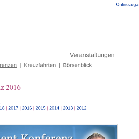
Onlinezuga
C-Anlagen
Service
Veranstaltungen
Info
renzen
|
Kreuzfahrten
|
Börsenblick
nz 2016
:
18
|
2017
|
2016
|
2015
|
2014
|
2013
|
2012