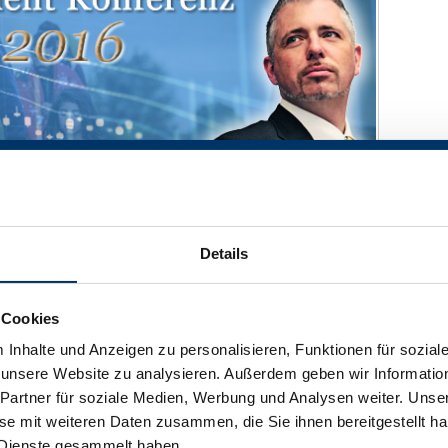
Details
ernde Geldpolitik und zu allem überfluß auch noch die
lingskrise - was kommt da an der Börse auf uns zu: Der
rt-Chance ? Diese und weitere spannende Fragen
 Cookies
d Raffelhüschen und TOP-Börsenexperte Dirk Müller
rern auf unserer TOP-Investment-Konferenz 2016.
Inhalte und Anzeigen zu personalisieren, Funktionen für sozial
f unsere Website zu analysieren. Außerdem geben wir Informati
Partner für soziale Medien, Werbung und Analysen weiter. Unser
e mit weiteren Daten zusammen, die Sie ihnen bereitgestellt ha
Dienste gesammelt haben.