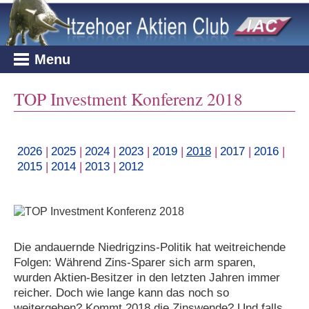
IAC-Aktuell
IAC-Team
Club-Fonds
Newsletter
Termine
TOP-Investors Global
Kommentar
Auszeichnungen
TOP-Fonds
Onlinezugang
Seminare
TOP Defensiv Plus
TOP Investment Konferenz 2018
Firmen-News
Presse
IAC-Privatdepot
Depotcheck
Konferenzen
2026
|
2025
|
2024
|
2023
|
2019
|
2018
|
2017
|
2016
|
Karriere
Tagesgeld
Übertrags-Pämie
Kreuzfahrt
2015
|
2014
|
2013
|
2012
Impressum
Gemeinschaftsdepot
Kundenempfehlung
Börsenblick
Datenschutz
Broschüren
Die andauernde Niedrigzins-Politik hat weitreichende
Folgen: Während Zins-Sparer sich arm sparen,
Formulare
wurden Aktien-Besitzer in den letzten Jahren immer
reicher. Doch wie lange kann das noch so
weitergehen? Kommt 2018 die Zinswende? Und falls